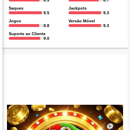
8.9
8.7
Saques
Jackpots
9.5
9.3
Jogos
Versão Móvel
8.8
9.3
Suporte ao Cliente
9.0
Informações básicas sobre Estrela Bet cassino