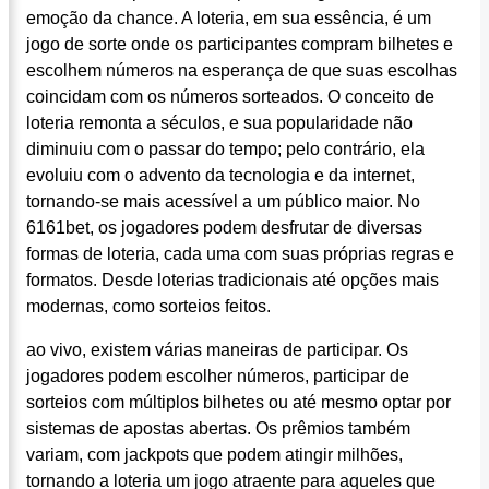
emoção da chance. A loteria, em sua essência, é um
jogo de sorte onde os participantes compram bilhetes e
escolhem números na esperança de que suas escolhas
coincidam com os números sorteados. O conceito de
loteria remonta a séculos, e sua popularidade não
diminuiu com o passar do tempo; pelo contrário, ela
evoluiu com o advento da tecnologia e da internet,
tornando-se mais acessível a um público maior. No
6161bet, os jogadores podem desfrutar de diversas
formas de loteria, cada uma com suas próprias regras e
formatos. Desde loterias tradicionais até opções mais
modernas, como sorteios feitos.
ao vivo, existem várias maneiras de participar. Os
jogadores podem escolher números, participar de
sorteios com múltiplos bilhetes ou até mesmo optar por
sistemas de apostas abertas. Os prêmios também
variam, com jackpots que podem atingir milhões,
tornando a loteria um jogo atraente para aqueles que