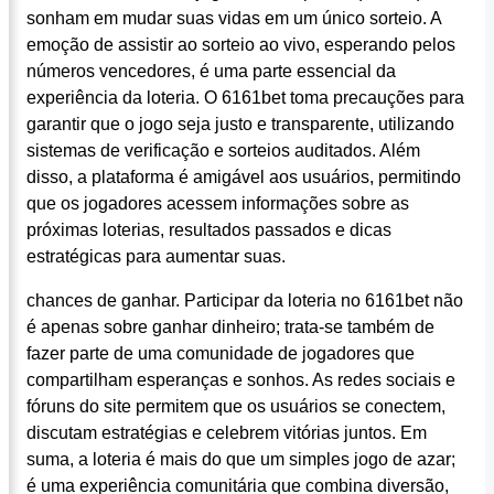
sonham em mudar suas vidas em um único sorteio. A
emoção de assistir ao sorteio ao vivo, esperando pelos
números vencedores, é uma parte essencial da
experiência da loteria. O 6161bet toma precauções para
garantir que o jogo seja justo e transparente, utilizando
sistemas de verificação e sorteios auditados. Além
disso, a plataforma é amigável aos usuários, permitindo
que os jogadores acessem informações sobre as
próximas loterias, resultados passados e dicas
estratégicas para aumentar suas.
chances de ganhar. Participar da loteria no 6161bet não
é apenas sobre ganhar dinheiro; trata-se também de
fazer parte de uma comunidade de jogadores que
compartilham esperanças e sonhos. As redes sociais e
fóruns do site permitem que os usuários se conectem,
discutam estratégias e celebrem vitórias juntos. Em
suma, a loteria é mais do que um simples jogo de azar;
é uma experiência comunitária que combina diversão,