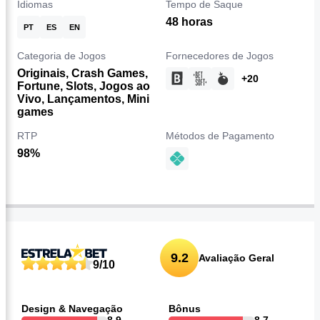
Idiomas
Tempo de Saque
48 horas
PT
ES
EN
Categoria de Jogos
Fornecedores de Jogos
Originais, Crash Games,
+20
Fortune, Slots, Jogos ao
Vivo, Lançamentos, Mini
games
RTP
Métodos de Pagamento
98%
Avaliação geral Loteria
9.2
Avaliação Geral
9/10
Design & Navegação
Bônus