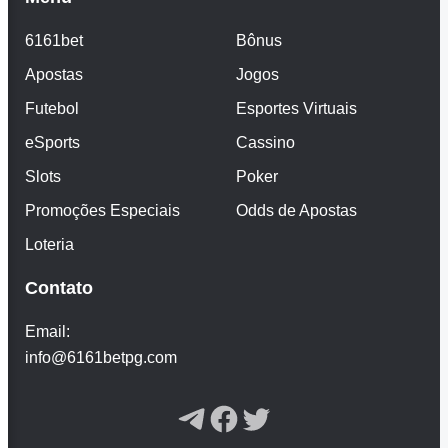
6161bet
Bônus
Apostas
Jogos
Futebol
Esportes Virtuais
eSports
Cassino
Slots
Poker
Promoções Especiais
Odds de Apostas
Loteria
Contato
Email:
info@6161betpg.com