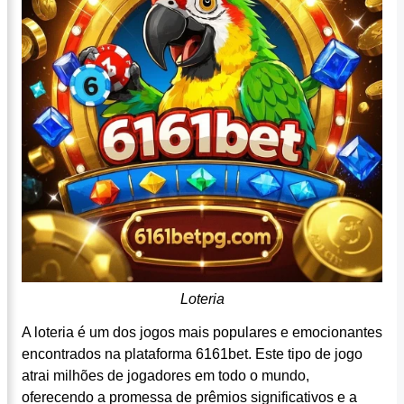
Loteria
A loteria é um dos jogos mais populares e emocionantes
encontrados na plataforma 6161bet. Este tipo de jogo
atrai milhões de jogadores em todo o mundo,
oferecendo a promessa de prêmios significativos e a