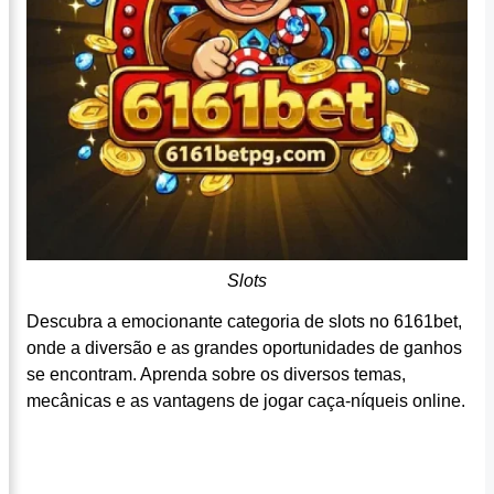
Slots
Descubra a emocionante categoria de slots no 6161bet,
onde a diversão e as grandes oportunidades de ganhos
se encontram. Aprenda sobre os diversos temas,
mecânicas e as vantagens de jogar caça-níqueis online.