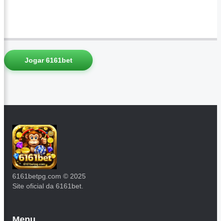
Jogar 6161bet
6161betpg.com © 2025
Site oficial da 6161bet.
Menu